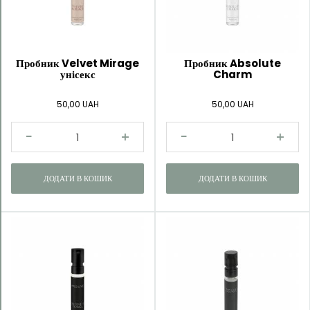
Kategorie
Пробники
Пробник Velvet Mirage
Пробник Absolute
унісекс
Charm
Унікальна
колекція
50,00 UAH
50,00 UAH
Пробники
Precious
Пробники
Для
ДОДАТИ В КОШИК
ДОДАТИ В КОШИК
неї
Пробники
Для
нього
Пробники
Молекулярні
Пробник
TK