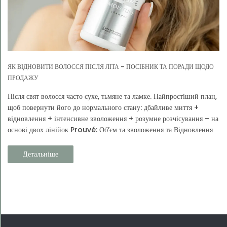
ЯК ВІДНОВИТИ ВОЛОССЯ ПІСЛЯ ЛІТА – ПОСІБНИК ТА ПОРАДИ ЩОДО
ПРОДАЖУ
Після свят волосся часто сухе, тьмяне та ламке. Найпростіший план,
щоб повернути його до нормального стану: дбайливе миття +
відновлення + інтенсивне зволоження + розумне розчісування – на
основі двох лінійок Prouvé: Об’єм та зволоження та Відновлення
та захист.
Детальніше