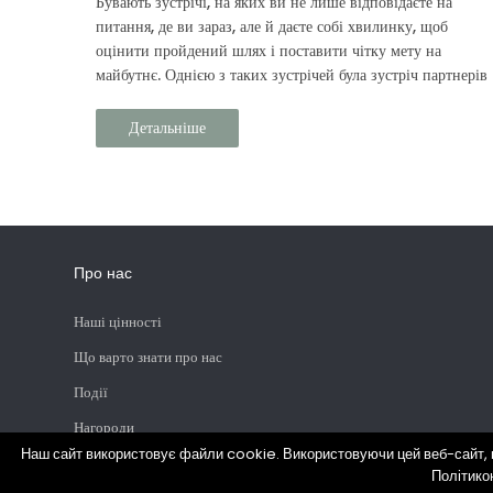
Бувають зустрічі, на яких ви не лише відповідаєте на
питання, де ви зараз, але й даєте собі хвилинку, щоб
оцінити пройдений шлях і поставити чітку мету на
майбутнє. Однією з таких зустрічей була зустріч партнерів
Prouvé.
Детальніше
Про нас
Наші цінності
Що варто знати про нас
Події
Нагороди
Наш сайт використовує файли cookie. Використовуючи цей веб-сайт, в
Філії
Політико