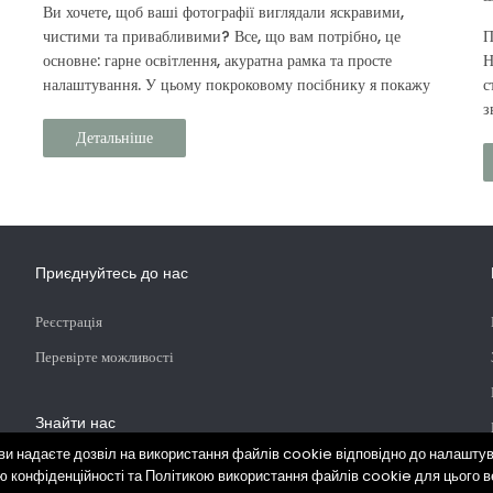
Ви хочете, щоб ваші фотографії виглядали яскравими,
чистими та привабливими? Все, що вам потрібно, це
П
основне: гарне освітлення, акуратна рамка та просте
Н
налаштування. У цьому покроковому посібнику я покажу
с
вам, як фотографувати себе, продукти Prouvé та своє
з
повсякденне життя.
л
Детальніше
з
Приєднуйтесь до нас
Реєстрація
Перевірте можливості
Знайти нас
и надаєте дозвіл на використання файлів cookie відповідно до налаштува
ю конфіденційності та Політикою використання файлів cookie для цього в