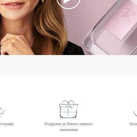
еєстрація
Подарунок до Вашого першого
Безп
замовлення