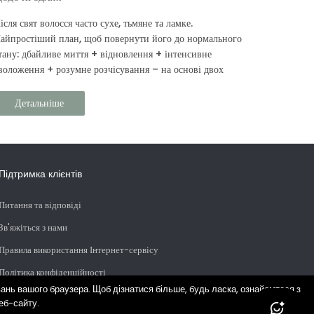
ісля свят волосся часто сухе, тьмяне та ламке.
айпростіший план, щоб повернути його до нормального
тану: дбайливе миття + відновлення + інтенсивне
воложення + розумне розчісування – на основі двох
інійок Prouvé: Об’єм та зволоження та Відновлення та
ахист.
Детальніше
Підтримка клієнтів
Питання та відповіді
Зв'яжіться з нами
Правила використання Інтернет-сервісу
Політика конфіденційності
нь вашого браузера. Щоб дізнатися більше, будь ласка, ознайомтеся з
еб-сайту.