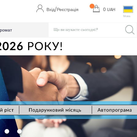
Вхід/Реєстрація
0 UAH
Мова
ромат