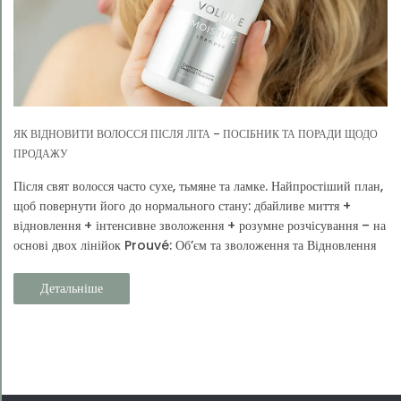
ЯК ВІДНОВИТИ ВОЛОССЯ ПІСЛЯ ЛІТА – ПОСІБНИК ТА ПОРАДИ ЩОДО
ПРОДАЖУ
Після свят волосся часто сухе, тьмяне та ламке. Найпростіший план,
щоб повернути його до нормального стану: дбайливе миття +
відновлення + інтенсивне зволоження + розумне розчісування – на
основі двох лінійок Prouvé: Об’єм та зволоження та Відновлення
та захист.
Детальніше