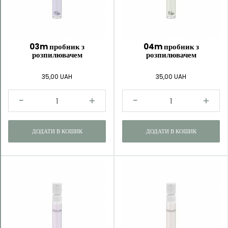
Kategorie
Пробники
03m пробник з
04m пробник з
розпилювачем
розпилювачем
Унікальна
колекція
35,00 UAH
35,00 UAH
Пробники
Precious
Пробники
Для
ДОДАТИ В КОШИК
ДОДАТИ В КОШИК
неї
Пробники
Для
нього
Пробники
Молекулярні
Пробник
TK