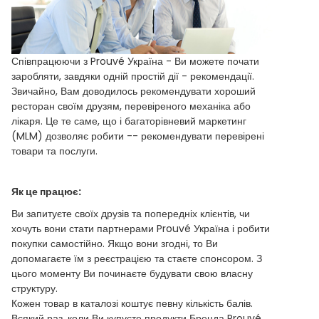
Співпрацюючи з Prouvé Україна - Ви можете почати
заробляти, завдяки одній простій дії - рекомендації.
Звичайно, Вам доводилось рекомендувати хороший
ресторан своїм друзям, перевіреного механіка або
лікаря. Це те саме, що і багаторівневий маркетинг
(MLM) дозволяє робити -- рекомендувати перевірені
товари та послуги.
Як це працює:
Ви запитуєте своїх друзів та попередніх клієнтів, чи
хочуть вони стати партнерами Prouvé Україна і робити
покупки самостійно. Якщо вони згодні, то Ви
допомагаєте їм з реєстрацією та стаєте спонсором. З
цього моменту Ви починаєте будувати свою власну
структуру.
Кожен товар в каталозі коштує певну кількість балів.
Всякий раз, коли Ви купуєте продукти Бренда Prouvé,