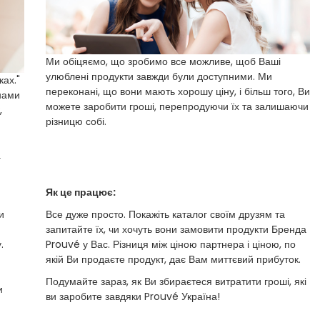
Ми обіцяємо, що зробимо все можливе, щоб Ваші
улюблені продукти завжди були доступними. Ми
ках."
переконані, що вони мають хорошу ціну, і більш того, Ви
 нами
можете заробити гроші, перепродуючи їх та залишаючи
,
різницю собі.
а
Як це працює:
и
Все дуже просто. Покажіть каталог своїм друзям та
запитайте їх, чи хочуть вони замовити продукти Бренда
.
Prouvé у Вас. Різниця між ціною партнера і ціною, по
якій Ви продаєте продукт, дає Вам миттєвий прибуток.
Подумайте зараз, як Ви збираєтеся витратити гроші, які
и
ви заробите завдяки Prouvé Україна!