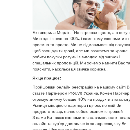
Як говорила Мерлін: "Не в грошах щастя, а в покуп
Ми згодні з нею на 100%, і саме тому економити з
приємно та просто. Ми не відмовимося від покупок
щоб заощадити гроші, але ми вважаємо за краще
робити покупки розумні з вигодою від знижок і
спеціальних пропозицій. Ми хочемо навчити Вас т
пояснити, наскільки ця звичка корисна .
Як це працює:
Пройшовши онлайн реєстрацію на нашому сайті В
стаєте Партнером Prouve Україна. Кожен Партнер
отримує знижку більше 40% на продукти з каталогу
Різниця між ціною партнера і ціною, по якій Ви
продаєте товар, являє собою економію грошей.
З нами Ви також економите час: замовляєте товар
онлайн та кур'єр доставляє їх за адресою, яку Ви
вказали. Швидко та ефективно.