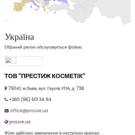
Україна
+
−
Обраний регіон обслуговується філією:
ТОВ "ПРЕСТИЖ КОСМЕТІК"
79041, м.Львів, вул. Героїв УПА, д. 73В
+380 (96) 501 34 94
office@prouve.ua
prouve.ua
Філія здійснює замовлення в наступних країнах: