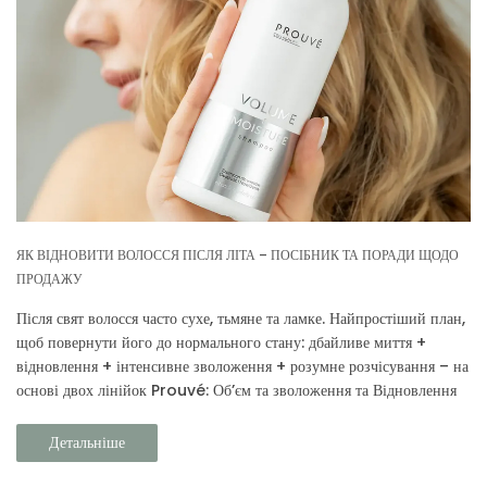
ЯК ВІДНОВИТИ ВОЛОССЯ ПІСЛЯ ЛІТА – ПОСІБНИК ТА ПОРАДИ ЩОДО
ПРОДАЖУ
Після свят волосся часто сухе, тьмяне та ламке. Найпростіший план,
щоб повернути його до нормального стану: дбайливе миття +
відновлення + інтенсивне зволоження + розумне розчісування – на
основі двох лінійок Prouvé: Об’єм та зволоження та Відновлення
та захист.
Детальніше