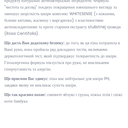
продукту натуральні антибактеріальні інгредієнти. Формула
"чистота та догляд" поєднує покращення зовнішнього вигляду та
зменшує шорсткість шкіри комплекс WHITESENSE (з ніжними,
білими квітами, жасмину і маргаритки) з властивостями
антиоксидантними та проти старіння екстракту stulistnej троянди
(Rosa Centifolia).
Що дасть Вам додаткову безпеку:
до того, як ця піна потрапила в
Ваші руки, вона пройшла ряд докладних тестів, включаючи
дерматологічний тест, який підтверджує толерантність до шкіри.
Гіпоалергенна формула піклується про руки, не викликаючи
гіперчутливість та алергію.
Що приємно Вас здивує:
піна має нейтральне для шкіри PH,
завдяки якому не викликає сухість шкіри.
Що так красиво пахне:
соковите яблуко і груша, ніжна лілія і свіжі
ноти бамбука