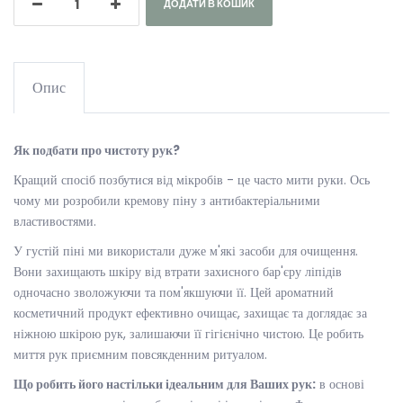
ДОДАТИ В КОШИК
Опис
Як подбати про чистоту рук?
Кращий спосіб позбутися від мікробів - це часто мити руки. Ось
чому ми розробили кремову піну з антибактеріальними
властивостями.
У густій ​​піні ми використали дуже м'які засоби для очищення.
Вони захищають шкіру від втрати захисного бар'єру ліпідів
одночасно зволожуючи та пом'якшуючи її. Цей ароматний
косметичний продукт ефективно очищає, захищає та доглядає за
ніжною шкірою рук, залишаючи її гігієнічно чистою. Це робить
миття рук приємним повсякденним ритуалом.
Що робить його настільки ідеальним для Ваших рук:
в основі