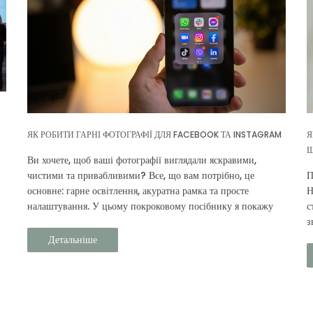
ЯК РОБИТИ ГАРНІ ФОТОГРАФІЇ ДЛЯ FACEBOOK ТА INSTAGRAM
Я
Щ
Ви хочете, щоб ваші фотографії виглядали яскравими,
чистими та привабливими? Все, що вам потрібно, це
П
основне: гарне освітлення, акуратна рамка та просте
Н
налаштування. У цьому покроковому посібнику я покажу
с
вам, як фотографувати себе, продукти Prouvé та своє
з
повсякденне життя.
л
Детальніше
з