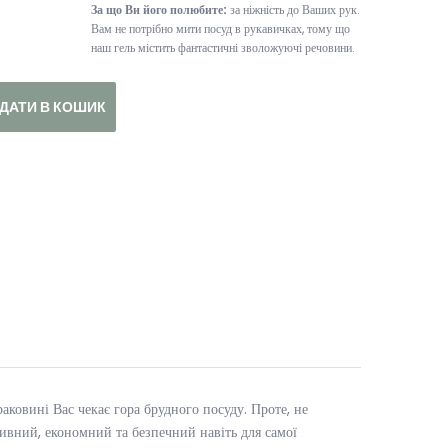
За що Ви його полюбите:
за ніжність до Ваших рук.
Вам не потрібно мити посуд в рукавичках, тому що
наш гель містить фантастичні зволожуючі речовини.
ДАТИ В КОШИК
раковині Вас чекає гора брудного посуду. Проте, не
тивний, економний та безпечний навіть для самої