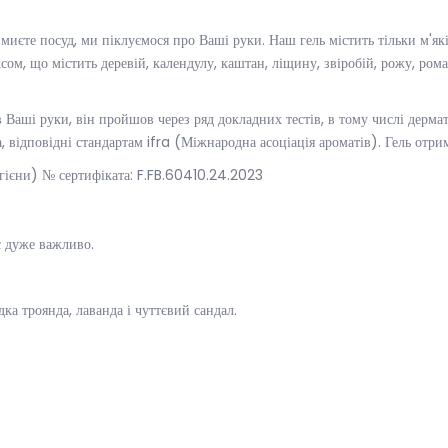
миєте посуд, ми піклуємося про Ваші руки. Наш гель містить тільки м'як
м, що містить деревій, календулу, каштан, ліщину, звіробій, рожу, рома
 Ваші руки, він пройшов через ряд докладних тестів, в тому числі дерма
 відповідні стандартам ifra (Міжнародна асоціація ароматів). Гель отрим
ігієни) № сертифіката: F.FB.60410.24.2023
с дуже важливо.
дка троянда, лаванда і чуттєвий сандал.