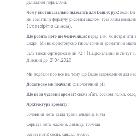
делікатної порцеляни.
Чому він так ідеально підходить для Ваших рук:
коли Ви 
ми збагатили формулу рисовим маслом, трав'яним комплексо
(Caesalpinia Спіноза).
Що робить його ще безпечніше:
перед тим, як потрапити в
шкіри. Ми використовуємо гіпоалергенні ароматичні масла,
Гель також сертифікований PZH (Національний інститут г
Дійсний до: 21.04.2026
Ми подбали про все це, тому що Ваше задоволення для на
Додатково ми подбали:
фізіологічний рН.
Що це за чудовий аромат:
свіжа м'ята, соснові голки, соло
Архітектура аромату:
Головний нота: свіжі трави, альдегід, м'ята
Серцева нота: жасмин, лаванда, троянда
Базові ноти: сосна, сандал, мускус