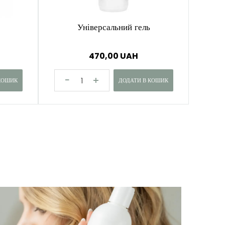
Універсальний гель
Знежи
470,00 UAH
КОШИК
ДОДАТИ В КОШИК