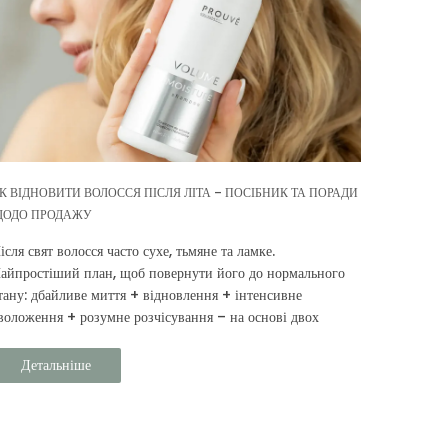
К ВІДНОВИТИ ВОЛОССЯ ПІСЛЯ ЛІТА – ПОСІБНИК ТА ПОРАДИ
ОДО ПРОДАЖУ
ісля свят волосся часто сухе, тьмяне та ламке.
айпростіший план, щоб повернути його до нормального
тану: дбайливе миття + відновлення + інтенсивне
воложення + розумне розчісування – на основі двох
інійок Prouvé: Об’єм та зволоження та Відновлення та
ахист.
Детальніше