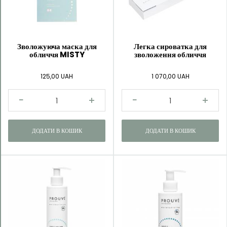
Kategorie
Skin
Зволожуюча маска для
Легка сироватка для
обличчя MISTY
зволоження обличчя
Balance
Body
125,00 UAH
1 070,00 UAH
&
Senses
Perfect
smile
ДОДАТИ В КОШИК
ДОДАТИ В КОШИК
Simply
Pleasures