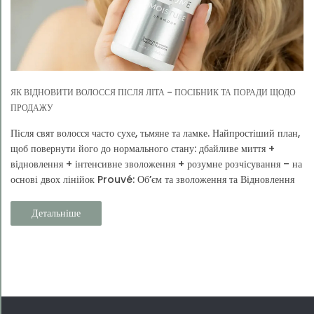
ЯК ВІДНОВИТИ ВОЛОССЯ ПІСЛЯ ЛІТА – ПОСІБНИК ТА ПОРАДИ ЩОДО
ПРОДАЖУ
Після свят волосся часто сухе, тьмяне та ламке. Найпростіший план,
щоб повернути його до нормального стану: дбайливе миття +
відновлення + інтенсивне зволоження + розумне розчісування – на
основі двох лінійок Prouvé: Об’єм та зволоження та Відновлення
та захист.
Детальніше