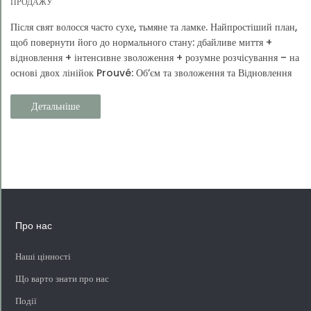
ПРОДАЖУ
Після свят волосся часто сухе, тьмяне та ламке. Найпростіший план,
щоб повернути його до нормального стану: дбайливе миття +
відновлення + інтенсивне зволоження + розумне розчісування – на
основі двох лінійок Prouvé: Об’єм та зволоження та Відновлення
та захист.
Детальніше
Про нас
Наші цінності
Що варто знати про нас
Події