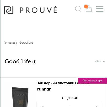
Фільтри
m
Головна
Good Life
Good Life
Фільтри
(1)
Лімітована серія
Sortowanie:
Чай чорний листовий Golden
Kod
Yunnan
460,00 UAH
produktu